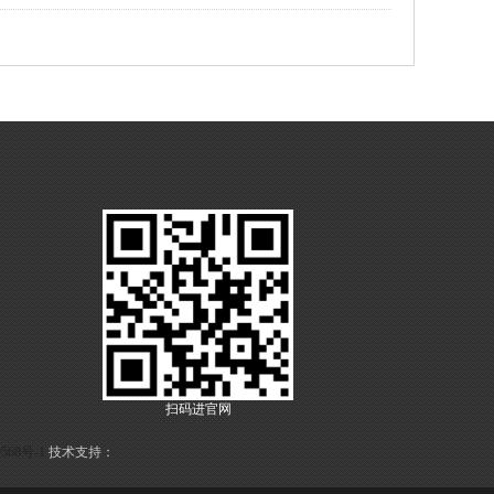
扫码进官网
568号-1
技术支持：