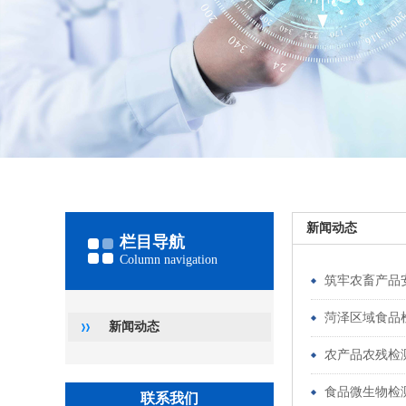
新闻动态
栏目导航
Column navigation
筑牢农畜产品
菏泽区域食品
新闻动态
农产品农残检
食品微生物检
联系我们