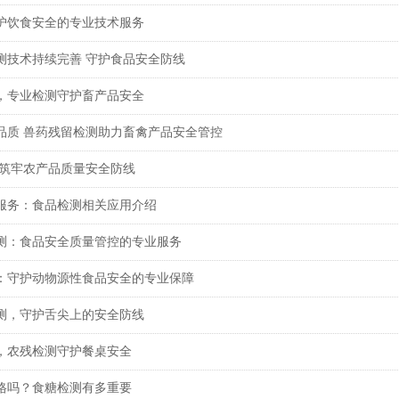
护饮食安全的专业技术服务
测技术持续完善 守护食品安全防线
，专业检测守护畜产品安全
品质 兽药残留检测助力畜禽产品安全管控
 筑牢农产品质量安全防线
服务：食品检测相关应用介绍
测：食品安全质量管控的专业服务
：守护动物源性食品安全的专业保障
测，守护舌尖上的安全防线
，农残检测守护餐桌安全
格吗？食糖检测有多重要