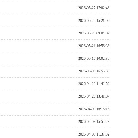
2026-05-27 17:02:46
2026-05-25 15:21:06
2026-05-25 09:04:09
2026-05-21 16:56:33
2026-05-16 10:02:35
2026-05-06 16:55:33
2026-04-29 11:42:56
2026-04-20 13:41:07
2026-04-09 16:15:13
2026-04-08 15:54:27
2026-04-08 11:37:32