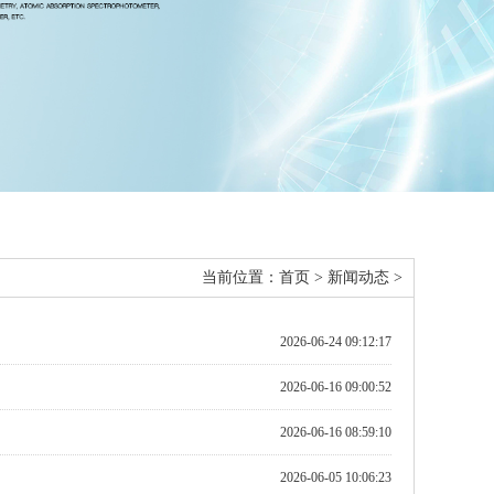
当前位置：
首页
>
新闻动态
>
2026-06-24 09:12:17
2026-06-16 09:00:52
2026-06-16 08:59:10
2026-06-05 10:06:23