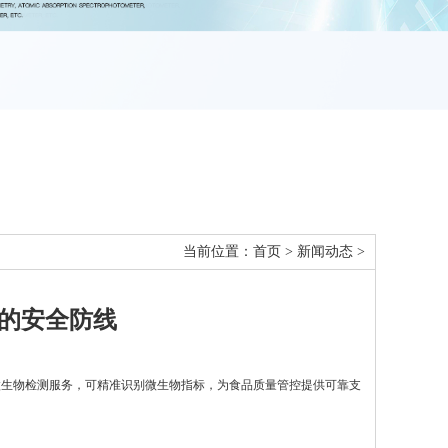
当前位置：
首页
>
新闻动态
>
的安全防线
创
微生物检测服务，可精准识别微生物指标，为食品质量管控提供可靠支