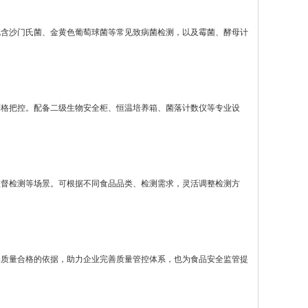
包含沙门氏菌、金黄色葡萄球菌等常见致病菌检测，以及霉菌、酵母计
。
严格把控。配备二级生物安全柜、恒温培养箱、菌落计数仪等专业设
监督检测等场景。可根据不同食品品类、检测需求，灵活调整检测方
品质量合格的依据，助力企业完善质量管控体系，也为食品安全监管提