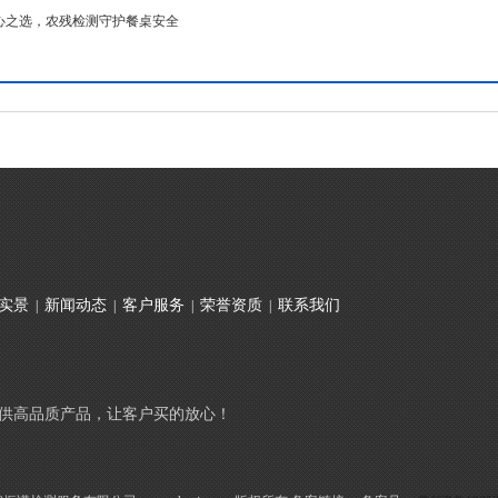
心之选，农残检测守护餐桌安全
实景
新闻动态
客户服务
荣誉资质
联系我们
|
|
|
|
供高品质产品，让客户买的放心！