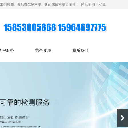
加剂检测
、
食品微生物检测
、
兽药残留检测
等服务！
网站地图
|
XML
客户服务
荣誉资质
联系我们