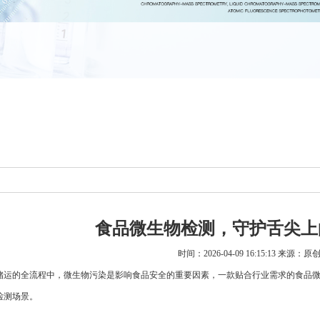
食品微生物检测，守护舌尖上
时间：2026-04-09 16:15:13 来源：原
储运的全流程中，微生物污染是影响食品安全的重要因素，一款贴合行业需求的食品
检测场景。