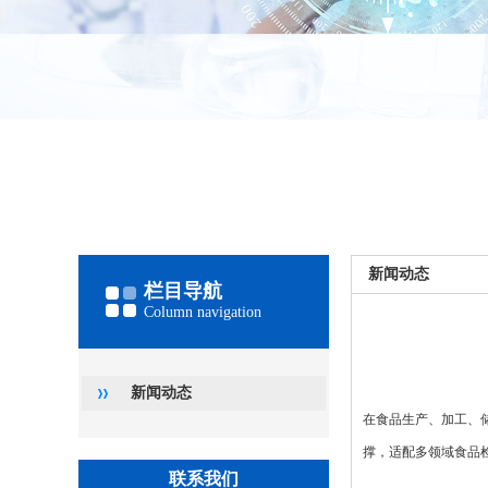
新闻动态
栏目导航
Column navigation
新闻动态
在食品生产、加工、
撑，适配多领域食品
联系我们