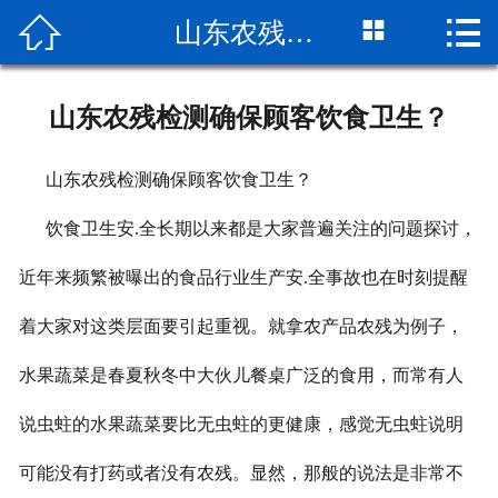



山东农残检测确保顾客饮食卫生？
网站首页

关于我们
山东农残检测确保顾客饮食卫生？
检测项目
山东农残检测确保顾客饮食卫生？
新闻动态
饮食卫生安.全长期以来都是大家普遍关注的问题探讨，
检测流程
近年来频繁被曝出的食品行业生产安.全事故也在时刻提醒
公司实景
着大家对这类层面要引起重视。就拿农产品农残为例子，
客户服务
水果蔬菜是春夏秋冬中大伙儿餐桌广泛的食用，而常有人
荣誉资质
说虫蛀的水果蔬菜要比无虫蛀的更健康，感觉无虫蛀说明
可能没有打药或者没有农残。显然，那般的说法是非常不
联系我们