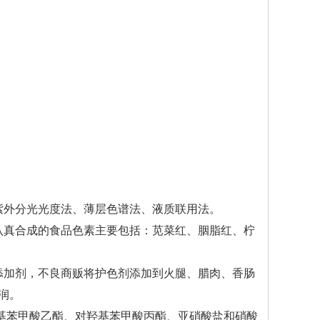
紫外分光光度法、薄层色谱法、液质联用法。
认真合成的食品色素主要包括：苋菜红、胭脂红、柠
添加剂，不良商贩将护色剂添加到火腿、腊肉、香肠
润。
羟基苯甲酸乙酯、对羟基苯甲酸丙酯、亚硝酸盐和硝酸