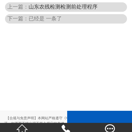
上一篇：
山东农残检测检测前处理程序
下一篇：已经是 一条了
【合规与免责声明】本网站严格遵守《中华人民共和国广告法》，尽力规范用
语。如页面不慎出现不符合规定的表述，敬请联系我们，将立即更正；相关内容



仅供参考，不构成交易依据。